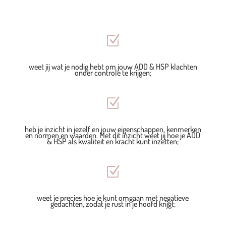
Z
weet jij wat je nodig hebt om jouw ADD & HSP klachten
onder controle te krijgen;
Z
heb je inzicht in jezelf en jouw eigenschappen, kenmerken
en normen en waarden. Met dit inzicht weet jij hoe je ADD
& HSP als kwaliteit en kracht kunt inzetten;
Z
weet je precies hoe je kunt omgaan met negatieve
gedachten, zodat je rust in je hoofd krijgt;