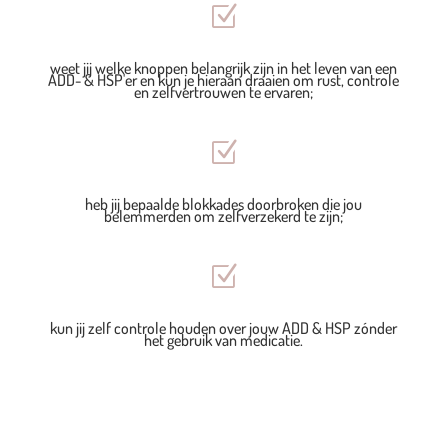
Z
weet jij welke knoppen belangrijk zijn in het leven van een
ADD- & HSP'er en kun je hieraan draaien om rust, controle
en zelfvertrouwen te ervaren;
Z
heb jij bepaalde blokkades doorbroken die jou
belemmerden om zelfverzekerd te zijn;
Z
kun jij zelf controle houden over jouw ADD & HSP zónder
het gebruik van medicatie.