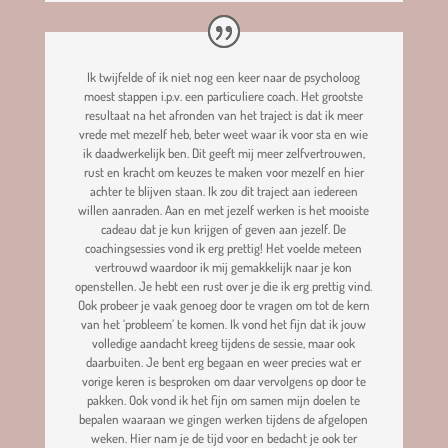
Ik twijfelde of ik niet nog een keer naar de psycholoog
moest stappen i.p.v. een particuliere coach. Het grootste
resultaat na het afronden van het traject is dat ik meer
vrede met mezelf heb, beter weet waar ik voor sta en wie
ik daadwerkelijk ben. Dit geeft mij meer zelfvertrouwen,
rust en kracht om keuzes te maken voor mezelf en hier
achter te blijven staan. Ik zou dit traject aan iedereen
willen aanraden. Aan en met jezelf werken is het mooiste
cadeau dat je kun krijgen of geven aan jezelf. De
coachingsessies vond ik erg prettig! Het voelde meteen
vertrouwd waardoor ik mij gemakkelijk naar je kon
openstellen. Je hebt een rust over je die ik erg prettig vind.
Ook probeer je vaak genoeg door te vragen om tot de kern
van het ‘probleem’ te komen. Ik vond het fijn dat ik jouw
volledige aandacht kreeg tijdens de sessie, maar ook
daarbuiten. Je bent erg begaan en weer precies wat er
vorige keren is besproken om daar vervolgens op door te
pakken. Ook vond ik het fijn om samen mijn doelen te
bepalen waaraan we gingen werken tijdens de afgelopen
weken. Hier nam je de tijd voor en bedacht je ook ter