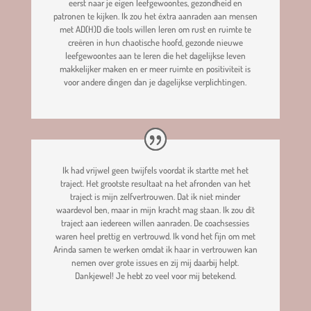
eerst naar je eigen leefgewoontes, gezondheid en
patronen te kijken. Ik zou het éxtra aanraden aan mensen
met AD(H)D die tools willen leren om rust en ruimte te
creëren in hun chaotische hoofd, gezonde nieuwe
leefgewoontes aan te leren die het dagelijkse leven
makkelijker maken en er meer ruimte en positiviteit is
voor andere dingen dan je dagelijkse verplichtingen.
Ik had vrijwel geen twijfels voordat ik startte met het
traject. Het grootste resultaat na het afronden van het
traject is mijn zelfvertrouwen. Dat ik niet minder
waardevol ben, maar in mijn kracht mag staan. Ik zou dit
traject aan iedereen willen aanraden. De coachsessies
waren heel prettig en vertrouwd. Ik vond het fijn om met
Arinda samen te werken omdat ik haar in vertrouwen kan
nemen over grote issues en zij mij daarbij helpt.
Dankjewel! Je hebt zo veel voor mij betekend.