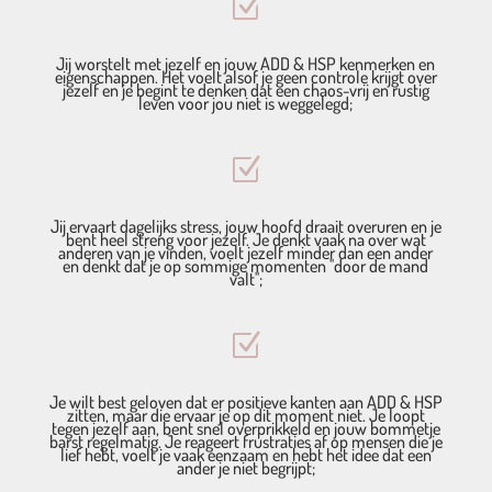
Z
Jij worstelt met jezelf en jouw ADD & HSP kenmerken en
eigenschappen. Het voelt alsof je geen controle krijgt over
jezelf en je begint te denken dat een chaos-vrij en rustig
leven voor jou niet is weggelegd;
Z
Jij ervaart dagelijks stress, jouw hoofd draait overuren en je
bent heel streng voor jezelf. Je denkt vaak na over wat
anderen van je vinden, voelt jezelf minder dan een ander
en denkt dat je op sommige momenten ''door de mand
valt'';
Z
Je wilt best geloven dat er positieve kanten aan ADD & HSP
zitten, maar die ervaar je op dit moment niet. Je loopt
tegen jezelf aan, bent snel overprikkeld en jouw bommetje
barst regelmatig. Je reageert frustraties af op mensen die je
lief hebt, voelt je vaak eenzaam en hebt het idee dat een
ander je niet begrijpt;