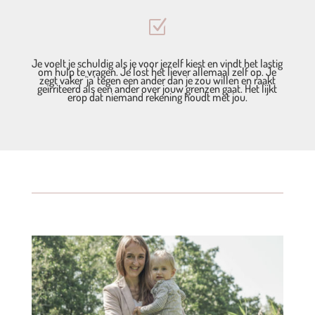
Z
Je voelt je schuldig als je voor jezelf kiest en vindt het lastig
om hulp te vragen. Je lost het liever allemaal zelf op. Je
zegt vaker 'ja' tegen een ander dan je zou willen en raakt
geïrriteerd als een ander over jouw grenzen gaat. Het lijkt
erop dat niemand rekening houdt met jou.