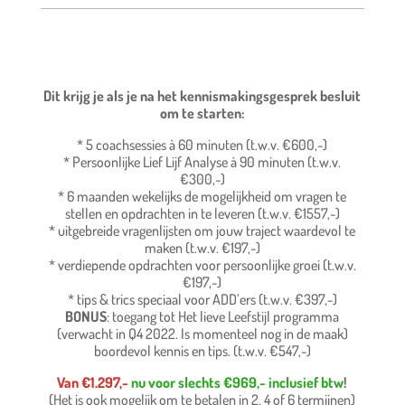
Dit krijg je als je na het kennismakingsgesprek besluit
om te starten:
* 5 coachsessies à 60 minuten (t.w.v. €600,-)
* Persoonlijke Lief Lijf Analyse à 90 minuten (t.w.v.
€300,-)
* 6 maanden wekelijks de mogelijkheid om vragen te
stellen en opdrachten in te leveren (t.w.v. €1557,-)
* uitgebreide vragenlijsten om jouw traject waardevol te
maken (t.w.v. €197,-)
* verdiepende opdrachten voor persoonlijke groei (t.w.v.
€197,-)
* tips & trics speciaal voor ADD’ers (t.w.v. €397,-)
BONUS
: toegang tot Het lieve Leefstijl programma
(verwacht in Q4 2022. Is momenteel nog in de maak)
boordevol kennis en tips. (t.w.v. €547,-)
Van €1.297,-
nu voor slechts €969,- inclusief btw
!
(Het is ook mogelijk om te betalen in 2, 4 of 6 termijnen)