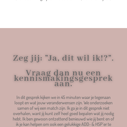
Zeg jij: ”Ja, dit wil ik!?”.
Vraag dan nu een
kennismakingsgesprek
aan.
In dit gesprek kijken we in 45 minuten waar je tegenaan
loopt en wat jouw veranderwensen zijn. We onderzoeken
samen of wij een match zijn. Ik ga je in dit gesprek niet
overhalen, want jij kunt zelf heel goed bepalen wat jij nodig
hebt. Ik ben gewoon ontzettend benieuwd wie jij bent en of
ik je kan helpen om ook een gelukkige ADD- & HSP’er te