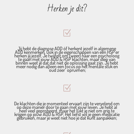
Herken je dit?
Z
Jij hebt de diagnose ADD óf herkent jezelf in algemene
ADD kenmerken. Ook in de eigenschappen van een HSP'er
herken jij jezelf. Je twijfelt om (weer) naar een psycholoog
te gaan met jouw ADD & HSP klachten, maar diep van
binnen weet je dat dat niet de oplossing gaat zijn. Jij hebt
meer nodig dan alleen een focus op het mentale stuk en
''oud zeer'' opruimen;
Z
De klachten die je momenteel ervaart zijn te vervelend om
op deze manier door te gaan met jouw leven. Je hebt al
heel veel geprobeerd, maar het lukt je niet om grip te
krijgen op jouw ADD & HSP. Het liefst wil je geen medicatie
gebruiken, maar je weet niet hoe je dat kunt aanpakken;