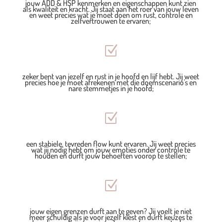
jouw ADD & HSP kenmerken en eigenschappen kunt zien
als kwaliteit en kracht. Jij staat aan het roer van jouw leven
en weet precies wat je moet doen om rust, controle en
zelfvertrouwen te ervaren;
Z
zeker bent van jezelf en rust in je hoofd en lijf hebt. Jij weet
precies hoe je moet afrekenen met die doemscenario's en
nare stemmetjes in je hoofd;
Z
een stabiele, tevreden flow kunt ervaren. Jij weet precies
wat jij nodig hebt om jouw emoties onder controle te
houden en durft jouw behoeften voorop te stellen;
Z
jouw eigen grenzen durft aan te geven? Jij voelt je niet
meer schuldig als je voor jezelf kiest en durft keuzes te