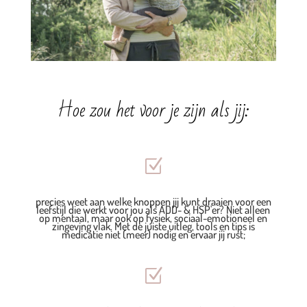
Hoe zou het voor je zijn als jij:
Z
precies weet aan welke knoppen jij kunt draaien voor een
leefstijl die werkt voor jou als ADD- & HSP'er? Niet alleen
op mentaal, maar ook op fysiek, sociaal-emotioneel en
zingeving vlak. Met de juiste uitleg, tools en tips is
medicatie niet (meer) nodig en ervaar jij rust;
Z