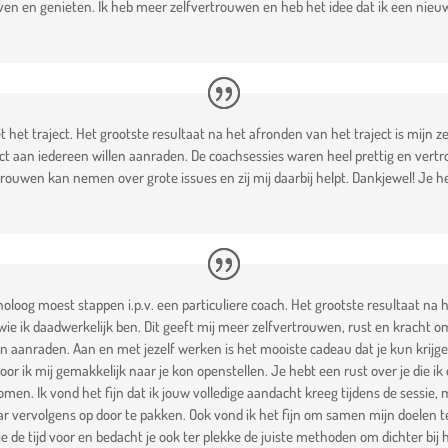
ven en genieten. Ik heb meer zelfvertrouwen en heb het idee dat ik een nieuw 
et het traject. Het grootste resultaat na het afronden van het traject is mijn
ject aan iedereen willen aanraden. De coachsessies waren heel prettig en vert
rouwen kan nemen over grote issues en zij mij daarbij helpt. Dankjewel! Je he
choloog moest stappen i.p.v. een particuliere coach. Het grootste resultaat na 
wie ik daadwerkelijk ben. Dit geeft mij meer zelfvertrouwen, rust en kracht 
llen aanraden. Aan en met jezelf werken is het mooiste cadeau dat je kun krijg
r ik mij gemakkelijk naar je kon openstellen. Je hebt een rust over je die ik 
omen. Ik vond het fijn dat ik jouw volledige aandacht kreeg tijdens de sessie
ar vervolgens op door te pakken. Ook vond ik het fijn om samen mijn doelen
e de tijd voor en bedacht je ook ter plekke de juiste methoden om dichter bij