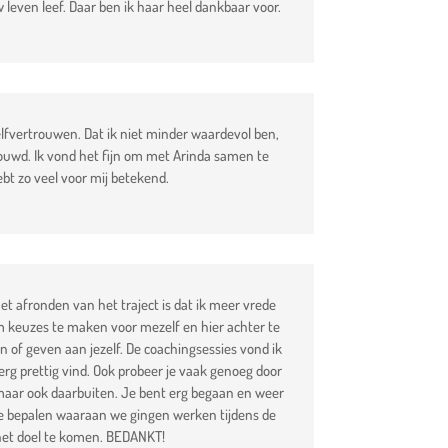
leven leef. Daar ben ik haar heel dankbaar voor.
 zelfvertrouwen. Dat ik niet minder waardevol ben,
rouwd. Ik vond het fijn om met Arinda samen te
bt zo veel voor mij betekend.
het afronden van het traject is dat ik meer vrede
om keuzes te maken voor mezelf en hier achter te
en of geven aan jezelf. De coachingsessies vond ik
erg prettig vind. Ook probeer je vaak genoeg door
, maar ook daarbuiten. Je bent erg begaan en weer
 te bepalen waaraan we gingen werken tijdens de
 het doel te komen. BEDANKT!